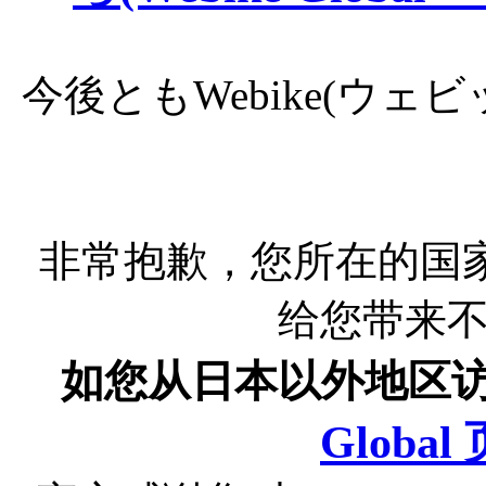
今後ともWebike(ウ
非常抱歉，您所在的国
给您带来
如您从日本以外地区
Globa