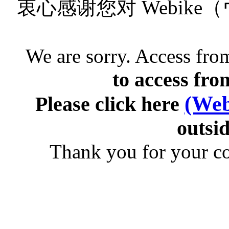
衷心感谢您对 Webik
We are sorry. Access from
to access fro
(Web
Please click here
outsid
Thank you for your c