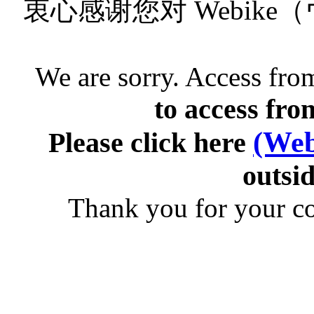
衷心感谢您对 Webik
We are sorry. Access from
to access fro
(Web
Please click here
outsid
Thank you for your c