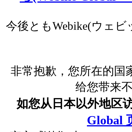
今後ともWebike(ウ
非常抱歉，您所在的国
给您带来
如您从日本以外地区
Globa