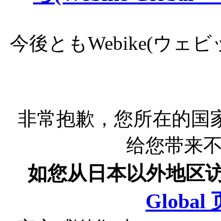
今後ともWebike(ウ
非常抱歉，您所在的国
给您带来
如您从日本以外地区
Globa