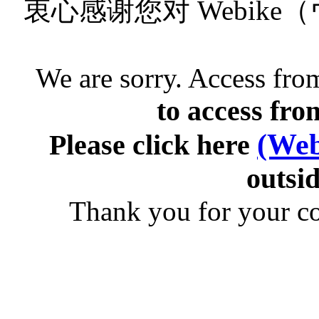
衷心感谢您对 Webik
We are sorry. Access from
to access fro
(Web
Please click here
outsid
Thank you for your c