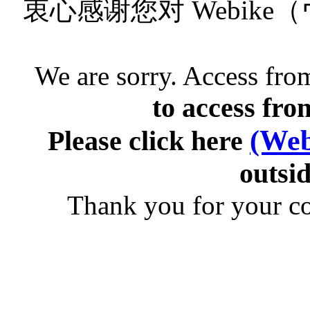
衷心感谢您对 Webik
We are sorry. Access from
to access fro
(Web
Please click here
outsid
Thank you for your c