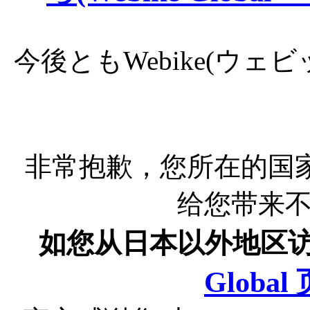
今後ともWebike(ウ
非常抱歉，您所在的国
给您带来
如您从日本以外地区
Globa