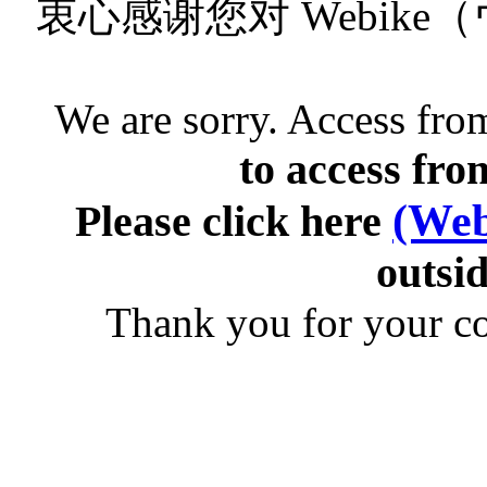
衷心感谢您对 Webik
We are sorry. Access from
to access fro
(Web
Please click here
outsid
Thank you for your c