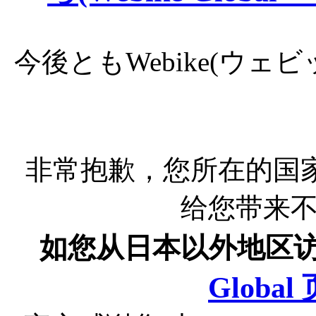
今後ともWebike(ウ
非常抱歉，您所在的国
给您带来
如您从日本以外地区
Globa