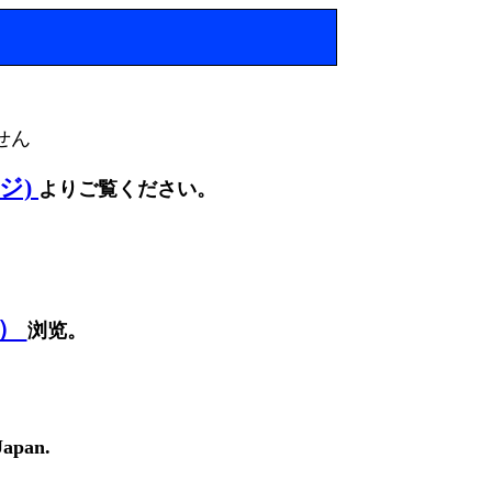
せん
ージ)
よりご覧ください。
面）
浏览。
Japan.