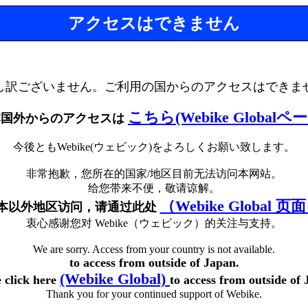
アクセスはできません
し訳ございません。ご利用の国からのアクセスはできま
こちら(Webike Globalペ
本国外からのアクセスは
今後ともWebike(ウェビック)をよろしくお願い致します。
非常抱歉，您所在的国家/地区目前无法访问本网站。
给您带来不便，敬请谅解。
（Webike Global 页
本以外地区访问，请通过此处
衷心感谢您对 Webike（ウェビック）的关注与支持。
We are sorry. Access from your country is not available.
to access from outside of Japan.
(Webike Global)
e click here
to access from outside of 
Thank you for your continued support of Webike.