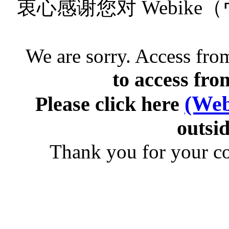
衷心感谢您对 Webik
We are sorry. Access from
to access fro
(Web
Please click here
outsid
Thank you for your c