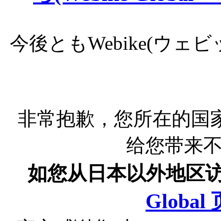
今後ともWebike(ウ
非常抱歉，您所在的国
给您带来
如您从日本以外地区
Globa