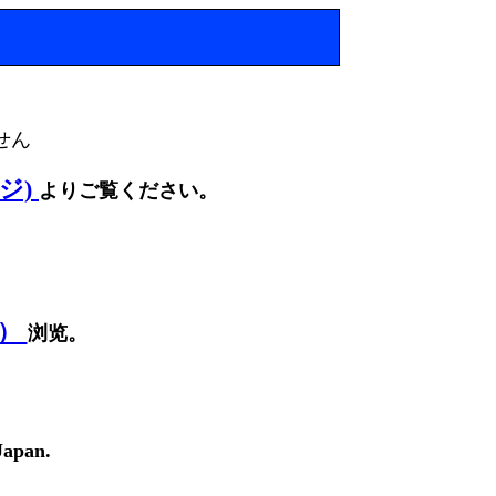
せん
ージ)
よりご覧ください。
面）
浏览。
Japan.