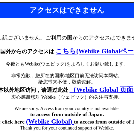
アクセスはできません
し訳ございません。ご利用の国からのアクセスはできま
こちら(Webike Globalペ
本国外からのアクセスは
今後ともWebike(ウェビック)をよろしくお願い致します。
非常抱歉，您所在的国家/地区目前无法访问本网站。
给您带来不便，敬请谅解。
（Webike Global 页
本以外地区访问，请通过此处
衷心感谢您对 Webike（ウェビック）的关注与支持。
We are sorry. Access from your country is not available.
to access from outside of Japan.
(Webike Global)
e click here
to access from outside of 
Thank you for your continued support of Webike.