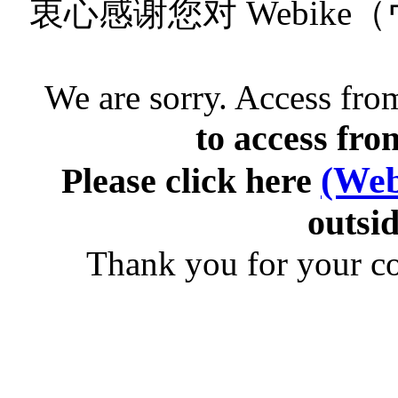
衷心感谢您对 Webik
We are sorry. Access from
to access fro
(Web
Please click here
outsid
Thank you for your c