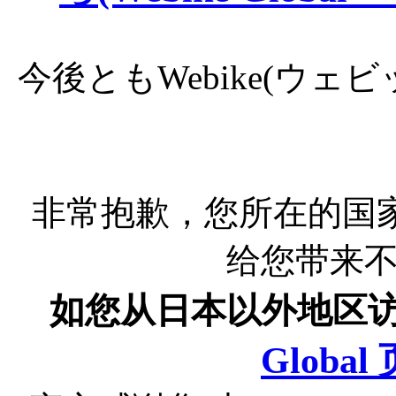
今後ともWebike(ウ
非常抱歉，您所在的国
给您带来
如您从日本以外地区
Globa