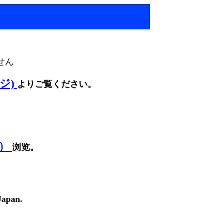
せん
ージ)
よりご覧ください。
面）
浏览。
Japan.