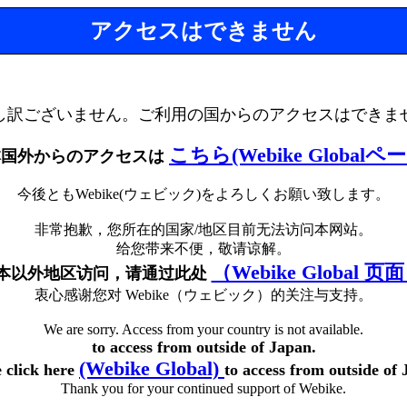
アクセスはできません
し訳ございません。ご利用の国からのアクセスはできま
こちら(Webike Globalペ
本国外からのアクセスは
今後ともWebike(ウェビック)をよろしくお願い致します。
非常抱歉，您所在的国家/地区目前无法访问本网站。
给您带来不便，敬请谅解。
（Webike Global 页
本以外地区访问，请通过此处
衷心感谢您对 Webike（ウェビック）的关注与支持。
We are sorry. Access from your country is not available.
to access from outside of Japan.
(Webike Global)
e click here
to access from outside of 
Thank you for your continued support of Webike.