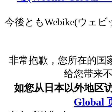
今後ともWebike(ウ
非常抱歉，您所在的国
给您带来
如您从日本以外地区
Globa