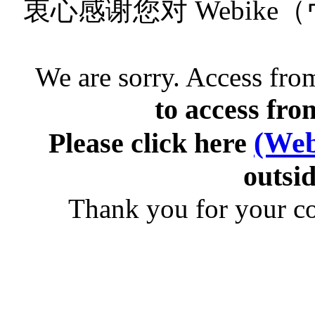
衷心感谢您对 Webik
We are sorry. Access from
to access fro
(Web
Please click here
outsid
Thank you for your c