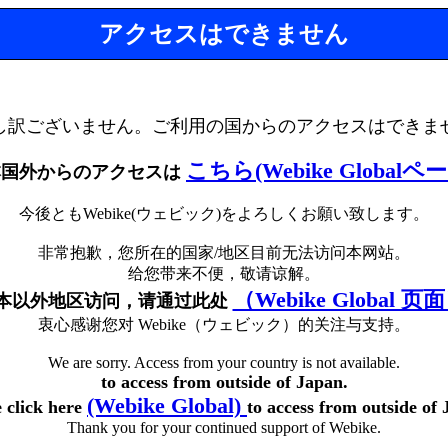
アクセスはできません
し訳ございません。ご利用の国からのアクセスはできま
こちら(Webike Globalペ
本国外からのアクセスは
今後ともWebike(ウェビック)をよろしくお願い致します。
非常抱歉，您所在的国家/地区目前无法访问本网站。
给您带来不便，敬请谅解。
（Webike Global 页
本以外地区访问，请通过此处
衷心感谢您对 Webike（ウェビック）的关注与支持。
We are sorry. Access from your country is not available.
to access from outside of Japan.
(Webike Global)
e click here
to access from outside of 
Thank you for your continued support of Webike.