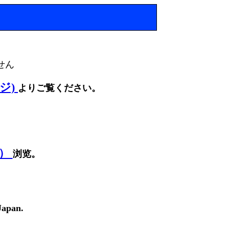
せん
ージ)
よりご覧ください。
面）
浏览。
Japan.