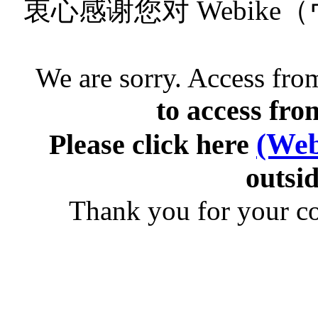
衷心感谢您对 Webik
We are sorry. Access from
to access fro
(Web
Please click here
outsid
Thank you for your c