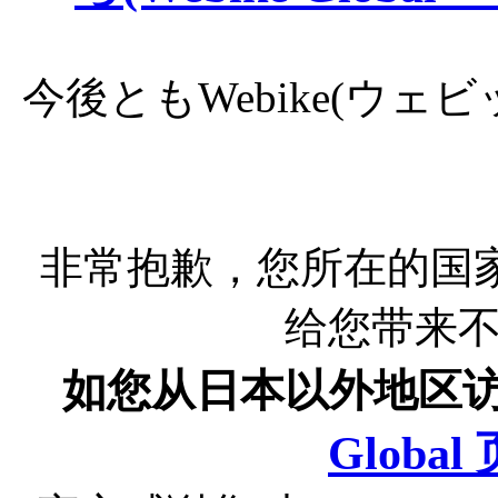
今後ともWebike(ウ
非常抱歉，您所在的国
给您带来
如您从日本以外地区
Globa