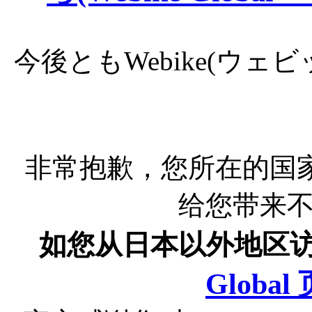
今後ともWebike(ウ
非常抱歉，您所在的国
给您带来
如您从日本以外地区
Globa