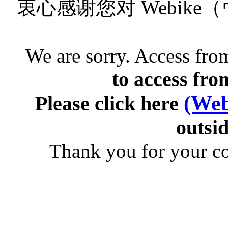
衷心感谢您对 Webik
We are sorry. Access from
to access fro
(Web
Please click here
outsid
Thank you for your c