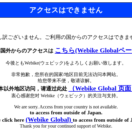
アクセスはできません
し訳ございません。ご利用の国からのアクセスはできま
こちら(Webike Globalペ
本国外からのアクセスは
今後ともWebike(ウェビック)をよろしくお願い致します。
非常抱歉，您所在的国家/地区目前无法访问本网站。
给您带来不便，敬请谅解。
（Webike Global 页
本以外地区访问，请通过此处
衷心感谢您对 Webike（ウェビック）的关注与支持。
We are sorry. Access from your country is not available.
to access from outside of Japan.
(Webike Global)
e click here
to access from outside of 
Thank you for your continued support of Webike.