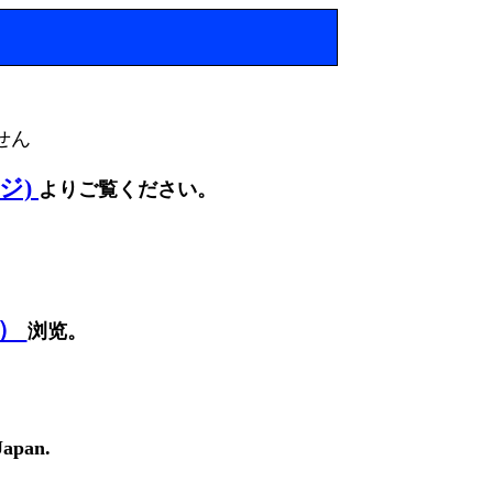
せん
ージ)
よりご覧ください。
面）
浏览。
Japan.