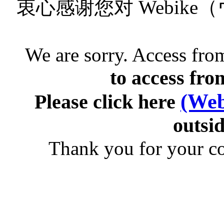
衷心感谢您对 Webik
We are sorry. Access from
to access fro
(Web
Please click here
outsid
Thank you for your c