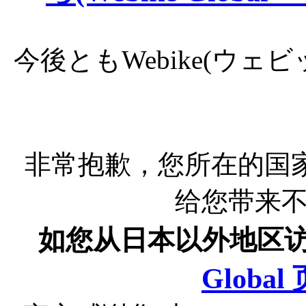
今後ともWebike(ウ
非常抱歉，您所在的国
给您带来
如您从日本以外地区
Globa