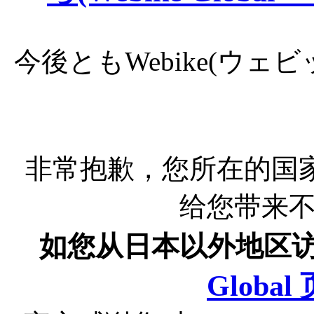
今後ともWebike(ウ
非常抱歉，您所在的国
给您带来
如您从日本以外地区
Globa