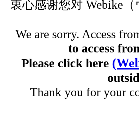
衷心感谢您对 Webik
We are sorry. Access from
to access fro
(Web
Please click here
outsid
Thank you for your c