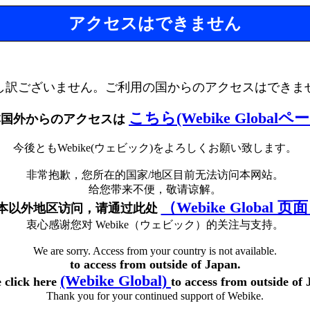
アクセスはできません
し訳ございません。ご利用の国からのアクセスはできま
こちら(Webike Globalペ
本国外からのアクセスは
今後ともWebike(ウェビック)をよろしくお願い致します。
非常抱歉，您所在的国家/地区目前无法访问本网站。
给您带来不便，敬请谅解。
（Webike Global 页
本以外地区访问，请通过此处
衷心感谢您对 Webike（ウェビック）的关注与支持。
We are sorry. Access from your country is not available.
to access from outside of Japan.
(Webike Global)
e click here
to access from outside of 
Thank you for your continued support of Webike.