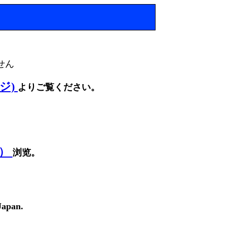
せん
ージ)
よりご覧ください。
面）
浏览。
Japan.