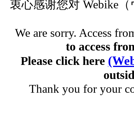
衷心感谢您对 Webik
We are sorry. Access from
to access fro
(Web
Please click here
outsid
Thank you for your c