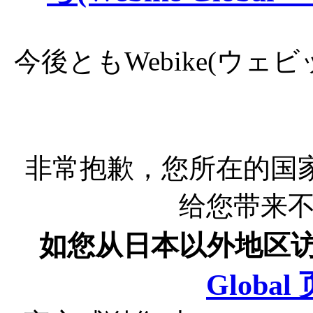
今後ともWebike(ウ
非常抱歉，您所在的国
给您带来
如您从日本以外地区
Globa