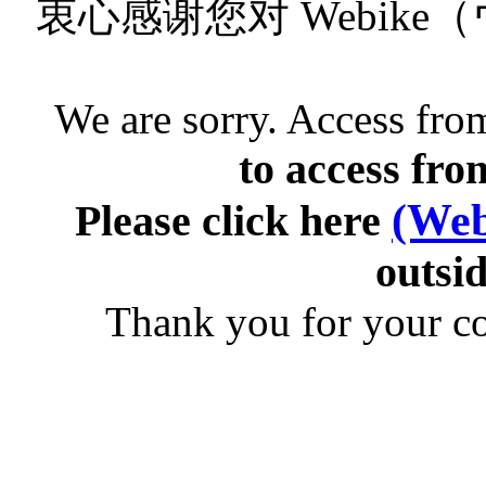
衷心感谢您对 Webik
We are sorry. Access from
to access fro
(Web
Please click here
outsid
Thank you for your c