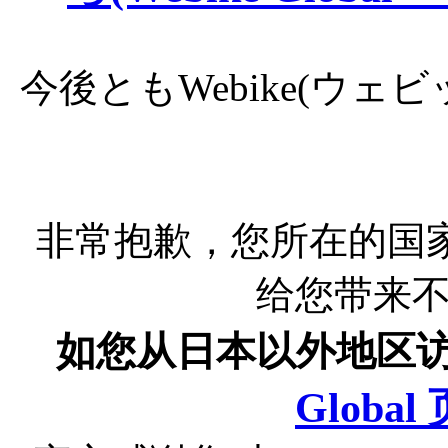
今後ともWebike(ウ
非常抱歉，您所在的国
给您带来
如您从日本以外地区
Globa