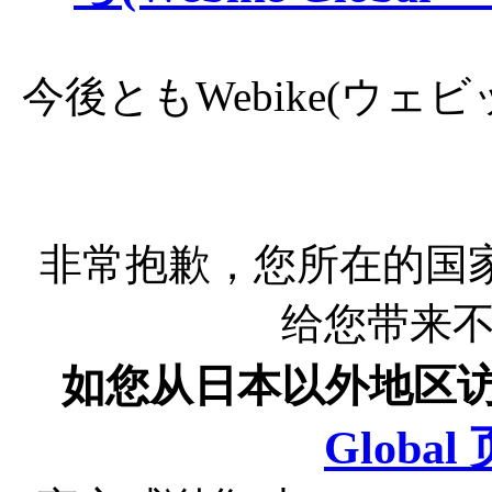
今後ともWebike(ウ
非常抱歉，您所在的国
给您带来
如您从日本以外地区
Globa