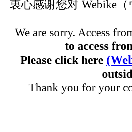
衷心感谢您对 Webik
We are sorry. Access from
to access fro
(Web
Please click here
outsid
Thank you for your c