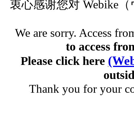
衷心感谢您对 Webik
We are sorry. Access from
to access fro
(Web
Please click here
outsid
Thank you for your c