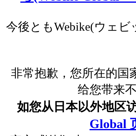
今後ともWebike(ウ
非常抱歉，您所在的国
给您带来
如您从日本以外地区
Globa