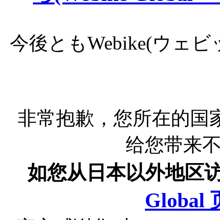
今後ともWebike(ウ
非常抱歉，您所在的国
给您带来
如您从日本以外地区
Globa