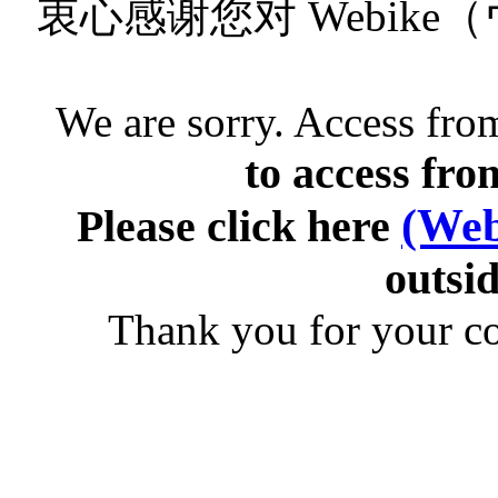
衷心感谢您对 Webik
We are sorry. Access from
to access fro
(Web
Please click here
outsid
Thank you for your c