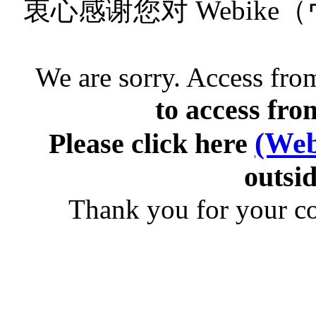
衷心感谢您对 Webik
We are sorry. Access from
to access fro
(Web
Please click here
outsid
Thank you for your c