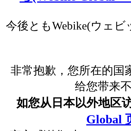
今後ともWebike(ウ
非常抱歉，您所在的国
给您带来
如您从日本以外地区
Globa