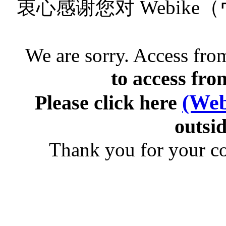
衷心感谢您对 Webik
We are sorry. Access from
to access fro
(Web
Please click here
outsid
Thank you for your c