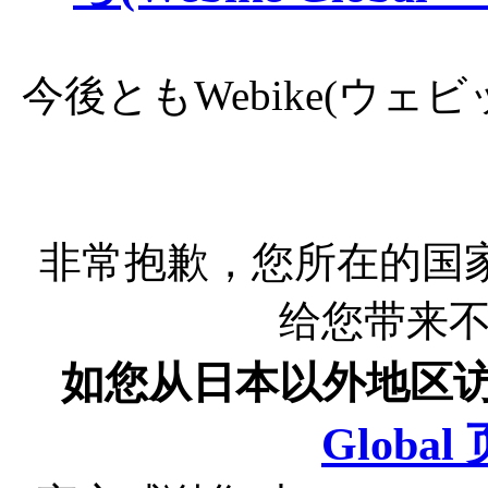
今後ともWebike(ウ
非常抱歉，您所在的国
给您带来
如您从日本以外地区
Globa