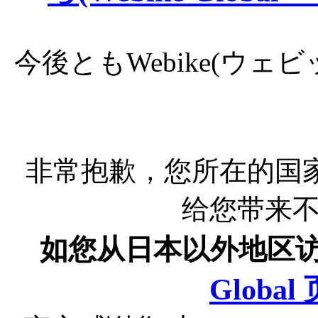
今後ともWebike(ウ
非常抱歉，您所在的国
给您带来
如您从日本以外地区
Globa