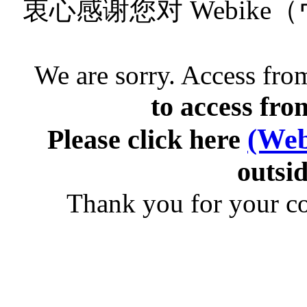
衷心感谢您对 Webik
We are sorry. Access from
to access fro
(Web
Please click here
outsid
Thank you for your c