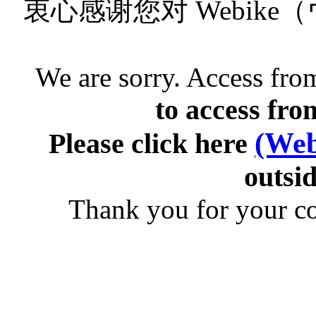
衷心感谢您对 Webik
We are sorry. Access from
to access fro
(Web
Please click here
outsid
Thank you for your c