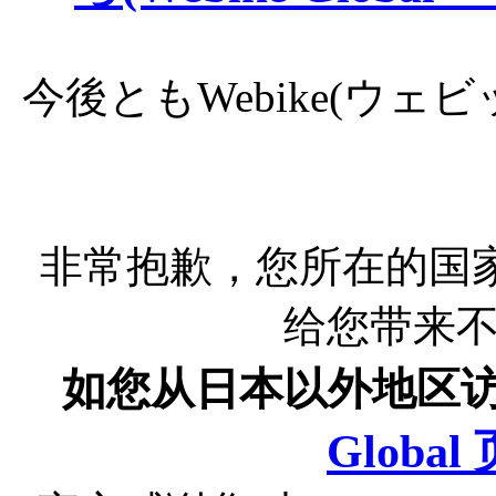
今後ともWebike(ウ
非常抱歉，您所在的国
给您带来
如您从日本以外地区
Globa