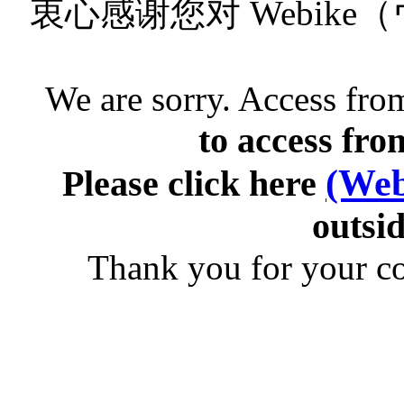
衷心感谢您对 Webik
We are sorry. Access from
to access fro
(Web
Please click here
outsid
Thank you for your c