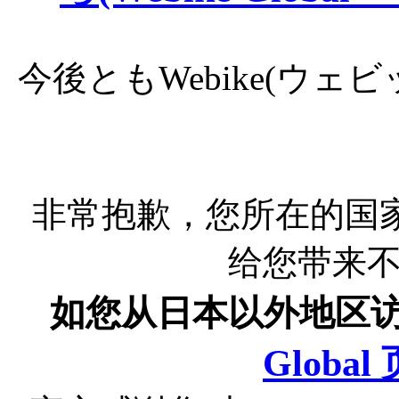
今後ともWebike(ウ
非常抱歉，您所在的国
给您带来
如您从日本以外地区
Globa