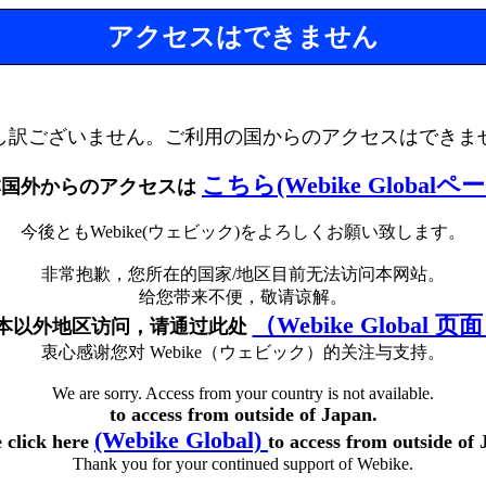
アクセスはできません
し訳ございません。ご利用の国からのアクセスはできま
こちら(Webike Globalペ
本国外からのアクセスは
今後ともWebike(ウェビック)をよろしくお願い致します。
非常抱歉，您所在的国家/地区目前无法访问本网站。
给您带来不便，敬请谅解。
（Webike Global 页
本以外地区访问，请通过此处
衷心感谢您对 Webike（ウェビック）的关注与支持。
We are sorry. Access from your country is not available.
to access from outside of Japan.
(Webike Global)
e click here
to access from outside of 
Thank you for your continued support of Webike.