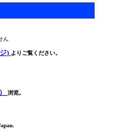
せん
ージ)
よりご覧ください。
面）
浏览。
Japan.