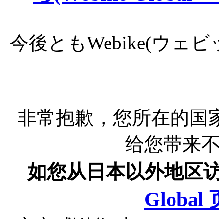
今後ともWebike(ウ
非常抱歉，您所在的国
给您带来
如您从日本以外地区
Globa