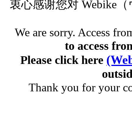
衷心感谢您对 Webik
We are sorry. Access from
to access fro
(Web
Please click here
outsid
Thank you for your c