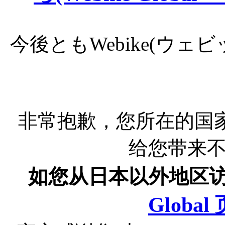
今後ともWebike(ウ
非常抱歉，您所在的国
给您带来
如您从日本以外地区
Globa