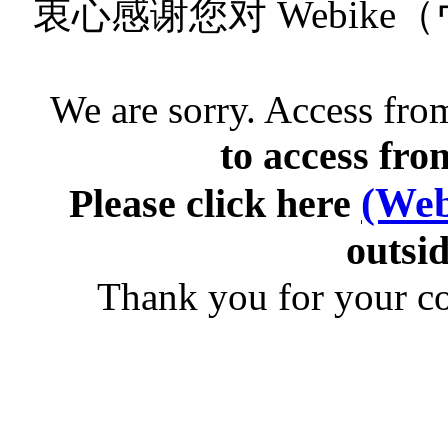
衷心感谢您对 Webik
We are sorry. Access from
to access fro
(Web
Please click here
outsid
Thank you for your c