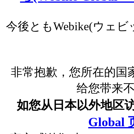
今後ともWebike(ウ
非常抱歉，您所在的国
给您带来
如您从日本以外地区
Globa