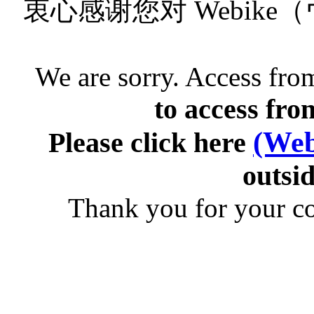
衷心感谢您对 Webik
We are sorry. Access from
to access fro
(Web
Please click here
outsid
Thank you for your c