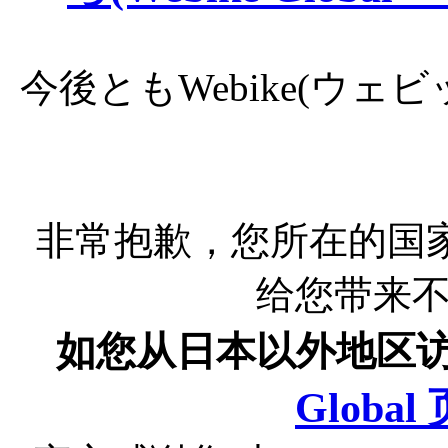
今後ともWebike(ウ
非常抱歉，您所在的国
给您带来
如您从日本以外地区
Globa