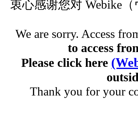
衷心感谢您对 Webik
We are sorry. Access from
to access fro
(Web
Please click here
outsid
Thank you for your c