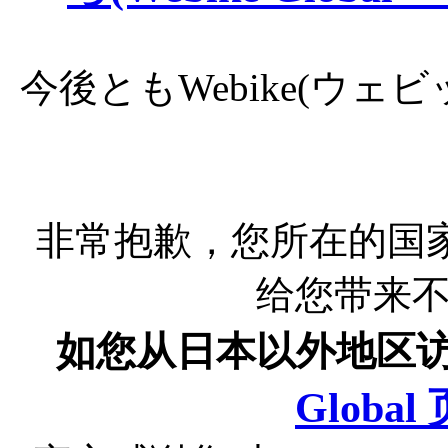
今後ともWebike(ウ
非常抱歉，您所在的国
给您带来
如您从日本以外地区
Globa