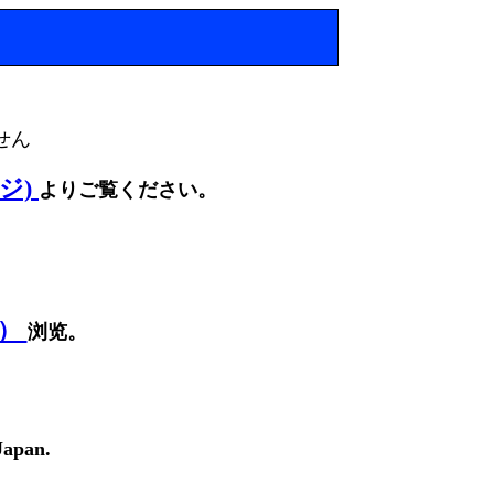
せん
ージ)
よりご覧ください。
面）
浏览。
Japan.