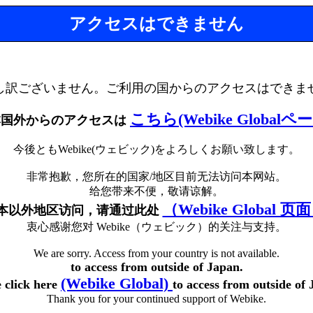
アクセスはできません
し訳ございません。ご利用の国からのアクセスはできま
こちら(Webike Globalペ
本国外からのアクセスは
今後ともWebike(ウェビック)をよろしくお願い致します。
非常抱歉，您所在的国家/地区目前无法访问本网站。
给您带来不便，敬请谅解。
（Webike Global 页
本以外地区访问，请通过此处
衷心感谢您对 Webike（ウェビック）的关注与支持。
We are sorry. Access from your country is not available.
to access from outside of Japan.
(Webike Global)
e click here
to access from outside of 
Thank you for your continued support of Webike.