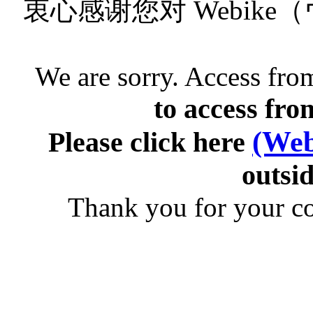
衷心感谢您对 Webik
We are sorry. Access from
to access fro
(Web
Please click here
outsid
Thank you for your c