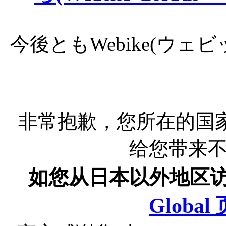
今後ともWebike(ウ
非常抱歉，您所在的国
给您带来
如您从日本以外地区
Globa