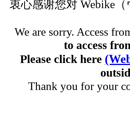
衷心感谢您对 Webik
We are sorry. Access from
to access fro
(Web
Please click here
outsid
Thank you for your c