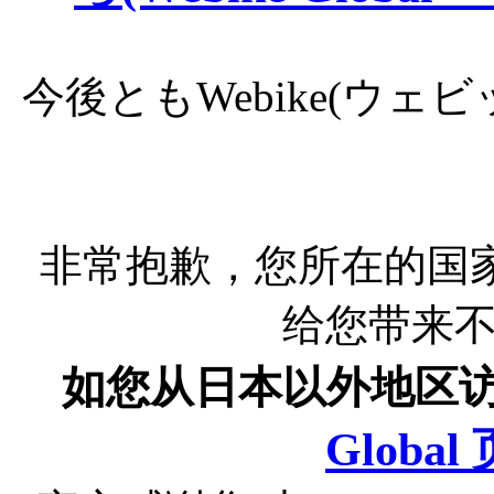
今後ともWebike(ウ
非常抱歉，您所在的国
给您带来
如您从日本以外地区
Globa