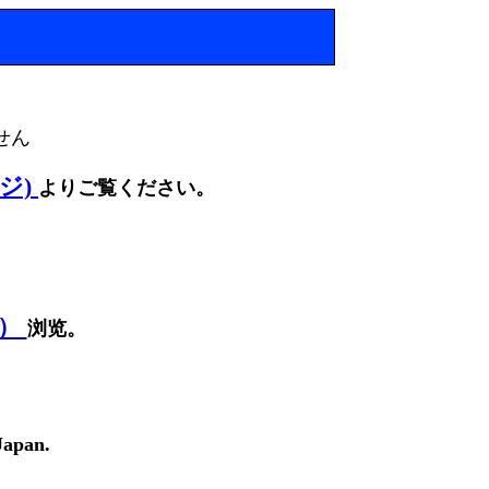
せん
ージ)
よりご覧ください。
面）
浏览。
Japan.