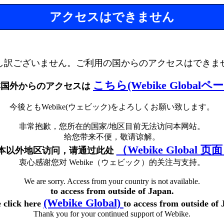
アクセスはできません
し訳ございません。ご利用の国からのアクセスはできま
こちら(Webike Globalペ
本国外からのアクセスは
今後ともWebike(ウェビック)をよろしくお願い致します。
非常抱歉，您所在的国家/地区目前无法访问本网站。
给您带来不便，敬请谅解。
（Webike Global 页
本以外地区访问，请通过此处
衷心感谢您对 Webike（ウェビック）的关注与支持。
We are sorry. Access from your country is not available.
to access from outside of Japan.
(Webike Global)
e click here
to access from outside of 
Thank you for your continued support of Webike.