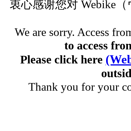
衷心感谢您对 Webik
We are sorry. Access from
to access fro
(Web
Please click here
outsid
Thank you for your c