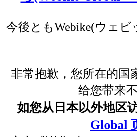
今後ともWebike(ウ
非常抱歉，您所在的国
给您带来
如您从日本以外地区
Globa