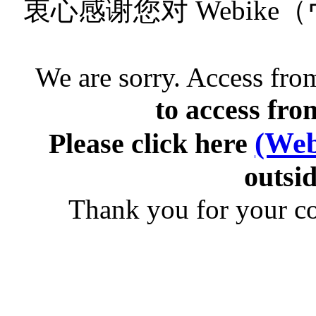
衷心感谢您对 Webik
We are sorry. Access from
to access fro
(Web
Please click here
outsid
Thank you for your c