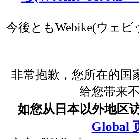
今後ともWebike(ウ
非常抱歉，您所在的国
给您带来
如您从日本以外地区
Globa