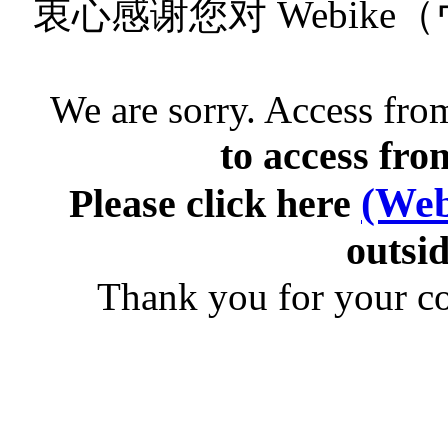
衷心感谢您对 Webik
We are sorry. Access from
to access fro
(Web
Please click here
outsid
Thank you for your c