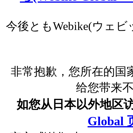
今後ともWebike(ウ
非常抱歉，您所在的国
给您带来
如您从日本以外地区
Globa