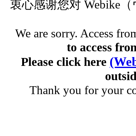
衷心感谢您对 Webik
We are sorry. Access from
to access fro
(Web
Please click here
outsid
Thank you for your c