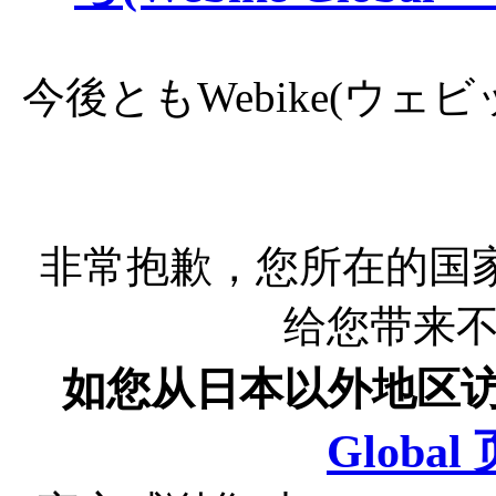
今後ともWebike(ウ
非常抱歉，您所在的国
给您带来
如您从日本以外地区
Globa