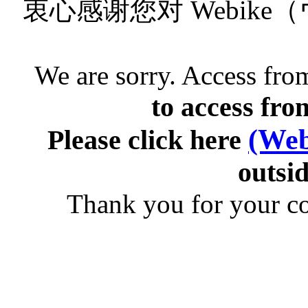
衷心感谢您对 Webik
We are sorry. Access from
to access fro
(Web
Please click here
outsid
Thank you for your c