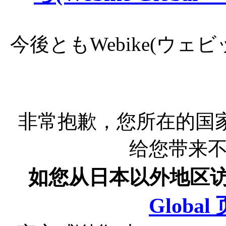
今後ともWebike(ウ
非常抱歉，您所在的国
给您带来
如您从日本以外地区
Globa