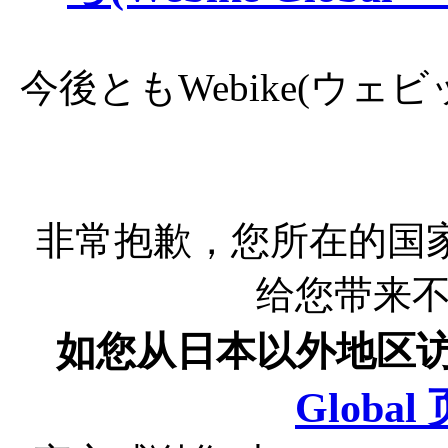
今後ともWebike(ウ
非常抱歉，您所在的国
给您带来
如您从日本以外地区
Globa