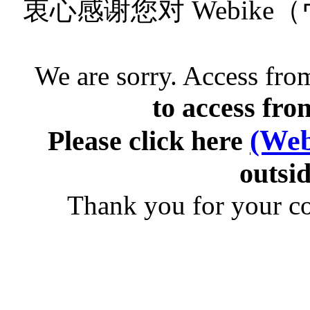
衷心感谢您对 Webik
We are sorry. Access from
to access fro
(Web
Please click here
outsid
Thank you for your c