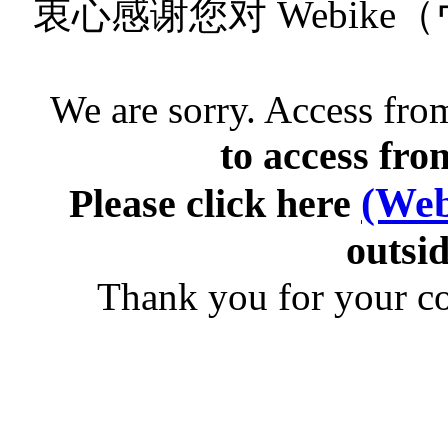
衷心感谢您对 Webik
We are sorry. Access from
to access fro
(Web
Please click here
outsid
Thank you for your c