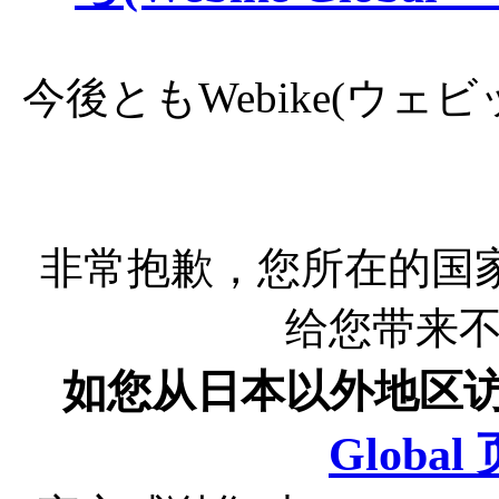
今後ともWebike(ウ
非常抱歉，您所在的国
给您带来
如您从日本以外地区
Globa