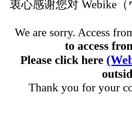
衷心感谢您对 Webik
We are sorry. Access from
to access fro
(Web
Please click here
outsid
Thank you for your c