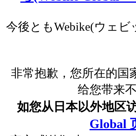
今後ともWebike(ウ
非常抱歉，您所在的国
给您带来
如您从日本以外地区
Globa