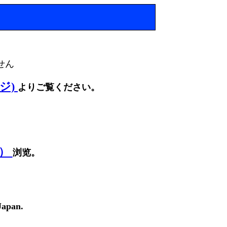
せん
ージ)
よりご覧ください。
面）
浏览。
Japan.