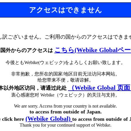
アクセスはできません
し訳ございません。ご利用の国からのアクセスはできま
こちら(Webike Globalペ
本国外からのアクセスは
今後ともWebike(ウェビック)をよろしくお願い致します。
非常抱歉，您所在的国家/地区目前无法访问本网站。
给您带来不便，敬请谅解。
（Webike Global 页
本以外地区访问，请通过此处
衷心感谢您对 Webike（ウェビック）的关注与支持。
We are sorry. Access from your country is not available.
to access from outside of Japan.
(Webike Global)
e click here
to access from outside of 
Thank you for your continued support of Webike.