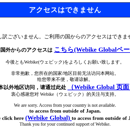
アクセスはできません
し訳ございません。ご利用の国からのアクセスはできま
こちら(Webike Globalペ
本国外からのアクセスは
今後ともWebike(ウェビック)をよろしくお願い致します。
非常抱歉，您所在的国家/地区目前无法访问本网站。
给您带来不便，敬请谅解。
（Webike Global 页
本以外地区访问，请通过此处
衷心感谢您对 Webike（ウェビック）的关注与支持。
We are sorry. Access from your country is not available.
to access from outside of Japan.
(Webike Global)
e click here
to access from outside of 
Thank you for your continued support of Webike.