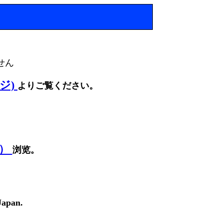
せん
ージ)
よりご覧ください。
面）
浏览。
Japan.