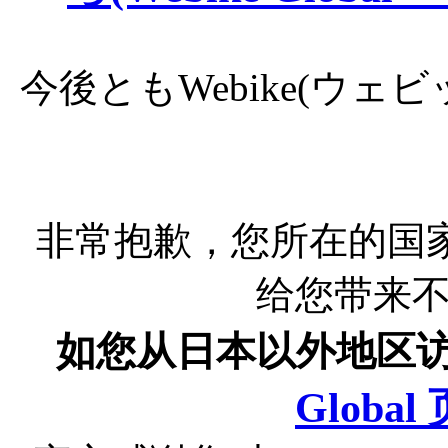
今後ともWebike(ウ
非常抱歉，您所在的国
给您带来
如您从日本以外地区
Globa