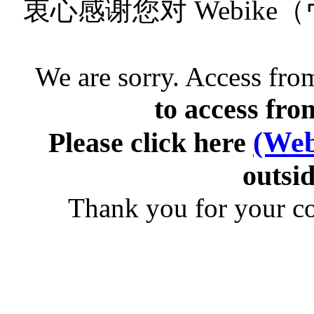
衷心感谢您对 Webik
We are sorry. Access from
to access fro
(Web
Please click here
outsid
Thank you for your c