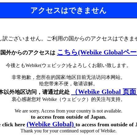
アクセスはできません
し訳ございません。ご利用の国からのアクセスはできま
こちら(Webike Globalペ
本国外からのアクセスは
今後ともWebike(ウェビック)をよろしくお願い致します。
非常抱歉，您所在的国家/地区目前无法访问本网站。
给您带来不便，敬请谅解。
（Webike Global 页
本以外地区访问，请通过此处
衷心感谢您对 Webike（ウェビック）的关注与支持。
We are sorry. Access from your country is not available.
to access from outside of Japan.
(Webike Global)
e click here
to access from outside of 
Thank you for your continued support of Webike.