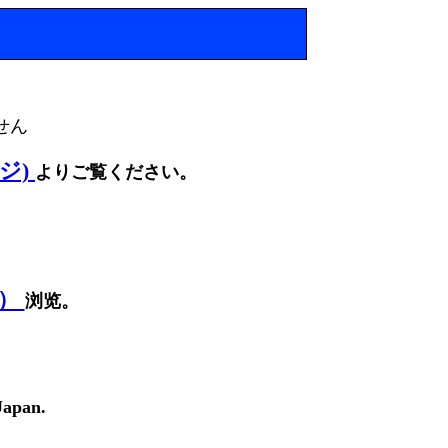
せん
ージ)
よりご覧ください。
面）
浏览。
Japan.